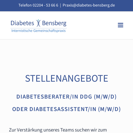
Zum
Telefon 02204 - 53 66 6
|
Praxis@diabetes-bensberg.de
Inhalt
springen
STELLENANGEBOTE
DIABETESBERATER/IN DDG (M/W/D)
ODER DIABETESASSISTENT/IN (M/W/D)
Zur Verstärkung unseres Teams suchen wir zum