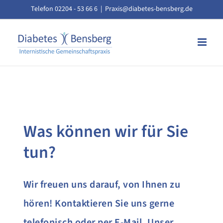
Zum
Telefon 02204 - 53 66 6
|
Praxis@diabetes-bensberg.de
Inhalt
springen
Was können wir für Sie
tun?
Wir freuen uns darauf, von Ihnen zu
hören! Kontaktieren Sie uns gerne
telefonisch oder per E-Mail. Unser