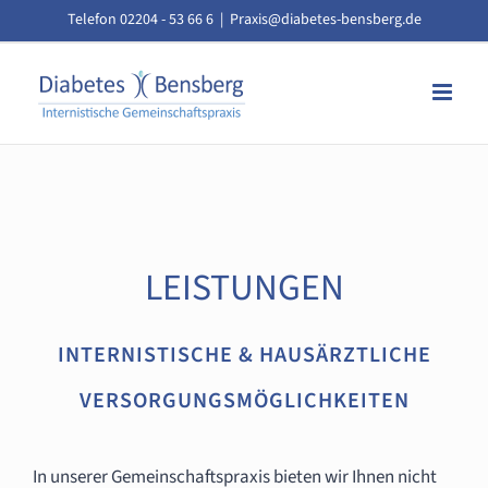
Zum
Telefon 02204 - 53 66 6
|
Praxis@diabetes-bensberg.de
Inhalt
springen
LEISTUNGEN
INTERNISTISCHE & HAUSÄRZTLICHE
VERSORGUNGSMÖGLICHKEITEN
In unserer Gemeinschaftspraxis bieten wir Ihnen nicht